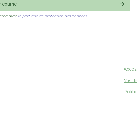
S'inscrire
ccord avec
la politique de protection des données
.
prévention
Access
Menti
Polit