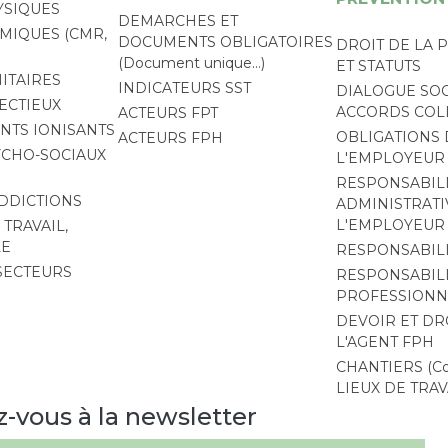
YSIQUES
DEMARCHES ET
MIQUES (CMR,
DOCUMENTS OBLIGATOIRES
DROIT DE LA 
(Document unique…)
ET STATUTS
ITAIRES
INDICATEURS SST
DIALOGUE SOC
ECTIEUX
ACCORDS COL
ACTEURS FPT
TS IONISANTS
OBLIGATIONS 
ACTEURS FPH
YCHO-SOCIAUX
L'EMPLOYEUR
RESPONSABIL
ADDICTIONS
ADMINISTRATI
L'EMPLOYEUR
TRAVAIL,
LE
RESPONSABIL
 SECTEURS
RESPONSABIL
PROFESSIONN
DEVOIR ET DR
L'AGENT FPH
CHANTIERS (Coa
LIEUX DE TRAV
z-vous à la newsletter