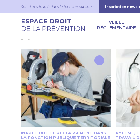
Aller au contenu principal
Panneau de gestion des cookies
Santé et sécurité dans la fonction publique
Inscription newsl
Navigation
ESPACE DROIT
VEILLE
DE LA PRÉVENTION
RÉGLEMENTAIRE
Accueil
INAPTITUDE ET RECLASSEMENT DANS
RYTHME, 
LA FONCTION PUBLIQUE TERRITORIALE
TRAVAIL D