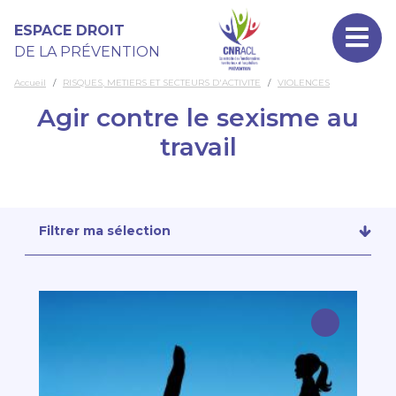
Aller au contenu principal
Panneau de gestion des cookies
ESPACE DROIT
DE LA PRÉVENTION
Accueil
RISQUES, METIERS ET SECTEURS D'ACTIVITE
VIOLENCES
Agir contre le sexisme au
travail
Filtrer ma sélection