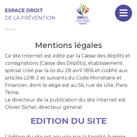
Aller au contenu principal
Panneau de gestion des cookies
ESPACE DROIT
DE LA PRÉVENTION
Accueil
Mentions légales
Ce site Internet est édité par la Caisse des dépôts et
consignations (Caisse des Dépôts), établissement
spécial créé par la loi du 28 avril 1816 et codifié aux
articles L518-2 et suivants du Code Monétaire et
Financier, dont le siège est au 56, rue de Lille, Paris
7ème.
Le directeur de la publication du site Internet est
Olivier Sichel, directeur général.
EDITION DU SITE
L’édition du site est assurée par la Société Ayming,