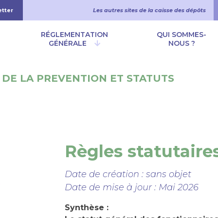
etter
Les autres sites de la caisse des dépôts
 principale
RÉGLEMENTATION
QUI SOMMES-
GÉNÉRALE
NOUS ?
 DE LA PREVENTION ET STATUTS
Règles statutaire
Date de création :
sans objet
Date de mise à jour :
Mai 2026
Synthèse :