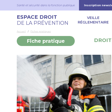
Aller au contenu principal
Panneau de gestion des cookies
Santé et sécurité dans la fonction publique
Inscription newsl
Navigation
ESPACE DROIT
VEILLE
DE LA PRÉVENTION
RÉGLEMENTAIRE
Accueil
Fiches pratiques
DROIT
Fiche pratique