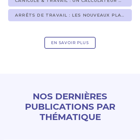
CANICULE & TRAVAIL : UN CALCULATEUR DE CHALEUR POUR S'AUTO-ÉVALUER
ARRÊTS DE TRAVAIL : LES NOUVEAUX PLAFONDS ET LA RÉFORME DES VISITES DE REPRISE CONCERNENT-ILS LES AGENTS TERRITORIAUX ?
EN SAVOIR PLUS
NOS DERNIÈRES
PUBLICATIONS PAR
THÉMATIQUE