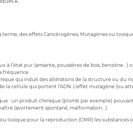
miques
».
g terme, des effets Cancérogènes, Mutagènes ou toxique
x à l’état pur (amiante, poussières de bois, benzène…
a fréquence.
ique qui induit des altérations de la structure ou du 
la cellule qui portent l’ADN. L’effet mutagène (ou atte
ue : un produit chimique (plomb par exemple) pouvant a
naître (avortement spontané, malformation…).
 toxique pour la reproduction (CMR) les substances o