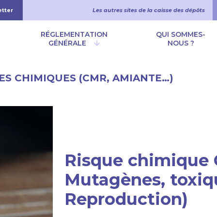
etter
Les autres sites de la caisse des dépôts
 principale
RÉGLEMENTATION
QUI SOMMES-
GÉNÉRALE
NOUS ?
ES CHIMIQUES (CMR, AMIANTE…)
Risque chimique
Mutagènes, toxiq
Reproduction)