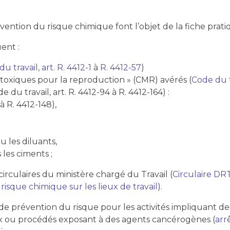
révention du risque chimique font l’objet de la fiche pra
ent :
u travail, art. R. 4412-1
à
R. 4412-57
)
oxiques pour la reproduction » (CMR) avérés (
Code du tr
 du travail, art. R. 4412-94 à R. 4412-164) :
à R. 4412-148),
 les diluants,
les ciments ;
rculaires du ministère chargé du Travail (
Circulaire DR
risque chimique sur les lieux de travail
).
s de prévention du risque pour les activités impliquant d
ux ou procédés exposant à des agents cancérogènes (
arr