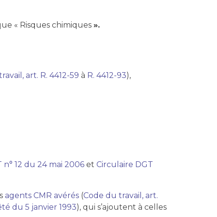
tique « Risques chimiques
».
avail, art. R. 4412-59
à
R. 4412-93
),
T n° 12 du 24 mai 2006
et
Circulaire DGT
es
agents CMR avérés
(
Code du travail, art.
êté du 5 janvier 1993
), qui s’ajoutent à celles