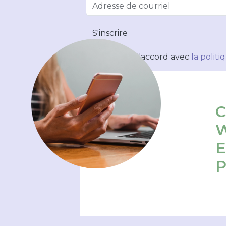
S'inscrire
Je suis d'accord avec
la polit
C
W
E