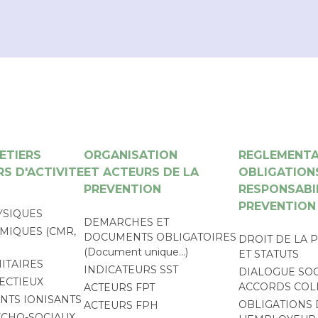
ETIERS
ORGANISATION
REGLEMENTA
S D'ACTIVITE
ET ACTEURS DE LA
OBLIGATION
PREVENTION
RESPONSABI
PREVENTION
YSIQUES
DEMARCHES ET
MIQUES (CMR,
DOCUMENTS OBLIGATOIRES
DROIT DE LA 
(Document unique…)
ET STATUTS
ITAIRES
INDICATEURS SST
DIALOGUE SOC
ECTIEUX
ACCORDS COL
ACTEURS FPT
TS IONISANTS
OBLIGATIONS 
ACTEURS FPH
YCHO-SOCIAUX