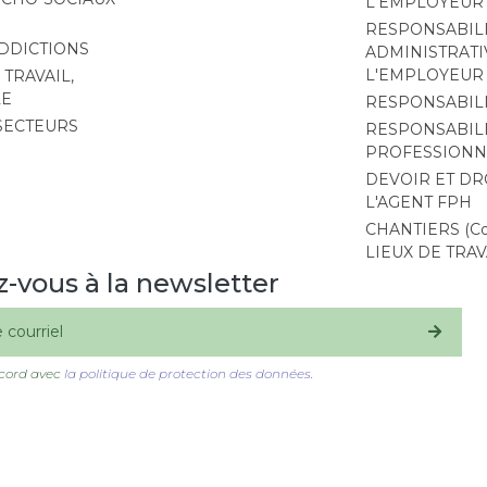
L'EMPLOYEUR
RESPONSABIL
ADDICTIONS
ADMINISTRATI
L'EMPLOYEUR
TRAVAIL,
LE
RESPONSABIL
 SECTEURS
RESPONSABIL
PROFESSIONN
DEVOIR ET DR
L'AGENT FPH
CHANTIERS (Coa
LIEUX DE TRAV
z-vous à la newsletter
S'inscrire
ccord avec
la politique de protection des données
.