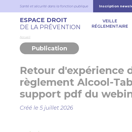
Aller au contenu principal
Panneau de gestion des cookies
Santé et sécurité dans la fonction publique
Inscription newsl
Navigation
ESPACE DROIT
VEILLE
DE LA PRÉVENTION
RÉGLEMENTAIRE
Accueil
Publication
Retour d'expérience d
règlement Alcool-Tab
support pdf du webin
Créé le 5 juillet 2026